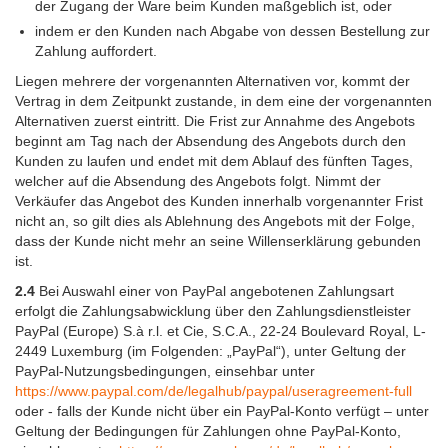
der Zugang der Ware beim Kunden maßgeblich ist, oder
indem er den Kunden nach Abgabe von dessen Bestellung zur
Zahlung auffordert.
Liegen mehrere der vorgenannten Alternativen vor, kommt der
Vertrag in dem Zeitpunkt zustande, in dem eine der vorgenannten
Alternativen zuerst eintritt. Die Frist zur Annahme des Angebots
beginnt am Tag nach der Absendung des Angebots durch den
Kunden zu laufen und endet mit dem Ablauf des fünften Tages,
welcher auf die Absendung des Angebots folgt. Nimmt der
Verkäufer das Angebot des Kunden innerhalb vorgenannter Frist
nicht an, so gilt dies als Ablehnung des Angebots mit der Folge,
dass der Kunde nicht mehr an seine Willenserklärung gebunden
ist.
2.4
Bei Auswahl einer von PayPal angebotenen Zahlungsart
erfolgt die Zahlungsabwicklung über den Zahlungsdienstleister
PayPal (Europe) S.à r.l. et Cie, S.C.A., 22-24 Boulevard Royal, L-
2449 Luxemburg (im Folgenden: „PayPal“), unter Geltung der
PayPal-Nutzungsbedingungen, einsehbar unter
https://www.paypal.com
/de
/legalhub
/paypal
/useragreement-full
oder - falls der Kunde nicht über ein PayPal-Konto verfügt – unter
Geltung der Bedingungen für Zahlungen ohne PayPal-Konto,