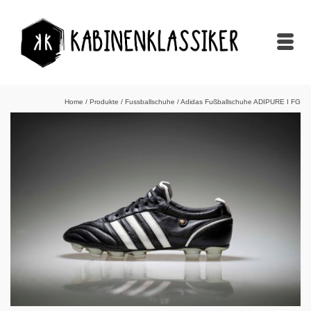
Home
/
Produkte
/
Fussballschuhe
/
Adidas Fußballschuhe ADIPURE I FG