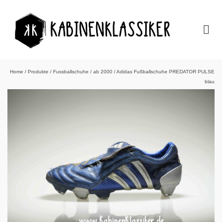
Home
/
Produkte
/
Fussballschuhe
/
ab 2000
/
Adidas Fußballschuhe PREDATOR PULSE
blau