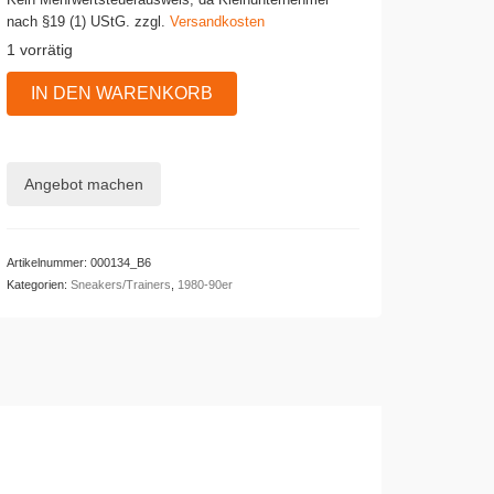
Kein Mehrwertsteuerausweis, da Kleinunternehmer
nach §19 (1) UStG.
zzgl.
Versandkosten
1 vorrätig
Adidas
IN DEN WARENKORB
HANDBALL
SPEZIAL
Menge
Angebot machen
Artikelnummer:
000134_B6
Kategorien:
Sneakers/Trainers
,
1980-90er