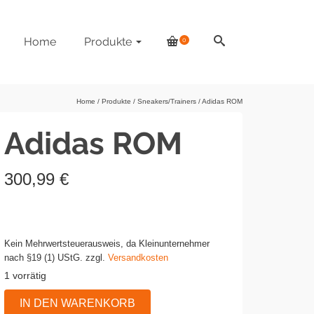
Home
Produkte
0
Home
/
Produkte
/
Sneakers/Trainers
/
Adidas ROM
Adidas ROM
300,99
€
Kein Mehrwertsteuerausweis, da Kleinunternehmer
nach §19 (1) UStG.
zzgl.
Versandkosten
1 vorrätig
Adidas
IN DEN WARENKORB
ROM