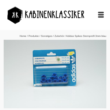
Home
/
Produkte
/
Sonstiges
/
Zubehör
/
Adidas Spikes Sternprofil 3mm blau