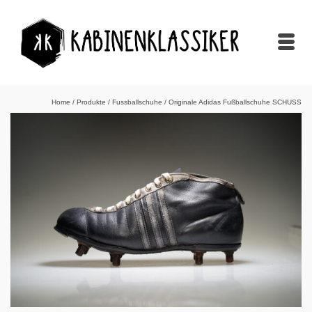
Home
/
Produkte
/
Fussballschuhe
/
Originale Adidas Fußballschuhe SCHUSS