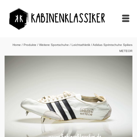
Home
/
Produkte
/
Weitere Sportschuhe
/
Leichtathletik
/
Adidas Sprintschuhe Spikes
METEOR