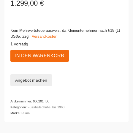
1.299,00
€
Kein Mehrwertsteuerausweis, da Kleinunternehmer nach §19 (1)
UStG.
zzgl.
Versandkosten
1 vorrätig
Vintage
IN DEN WARENKORB
Puma
Fußballschuhe
1950
Menge
Angebot machen
Artikelnummer:
000201_B8
Kategorien:
Fussballschuhe
,
bis 1960
Marke:
Puma