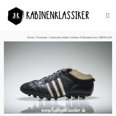
Home
/
Produkte
/
Verkaufte Artikel
/
Adidas Fußballschuhe OBERLIGA