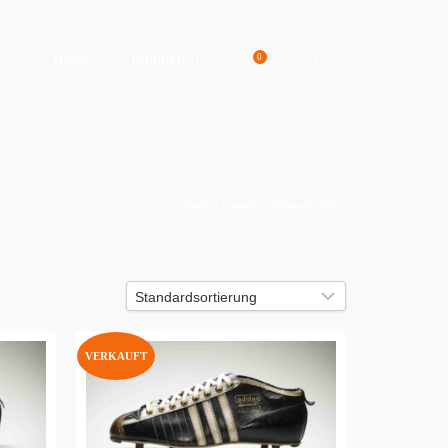
Home
Produkte
0
Home
/
Produkte
/
Verkaufte Artikel
VERKAUFT