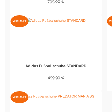
799,00
€
WEITERLESEN
VERKAUFT
V
Adidas Fußballschuhe STANDARD
499,99
€
WEITERLESEN
VERKAUFT